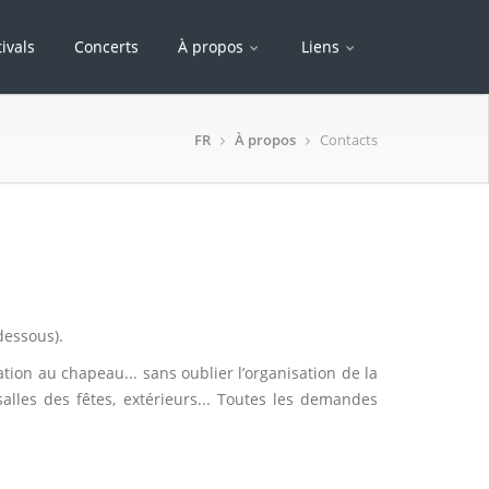
tivals
Concerts
À propos
Liens
FR
À propos
Contacts
-dessous).
tion au chapeau... sans oublier l’organisation de la
alles des fêtes, extérieurs... Toutes les demandes